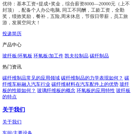
优待：基本工资+提成+奖金，综合薪资8000—20000元（上不
封顶），配备个人办公电脑, 同工不同酬，工龄工资，全勤
奖，绩效奖励，餐补，五险,周末休息，节假日带薪，员工旅
游，发展空间大！
投递简历
产品中心
玻纤板/环氧板
环氧板/加工件
凯夫拉制品
碳纤制品
热门资讯
碳纤维制品常见的应用领域
碳纤维制品的力学表现如何？
碳
纤维车标融入汽车行业
碳纤维材料在汽车配件上的优势
玻纤
板的性能如何？
玻璃纤维板的概念
环氧板的应用特性
玻纤板
的特点
关于我们
关于我们
车间/主要设备